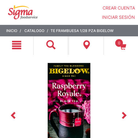
CREAR CUENTA
INICIAR SESIÓN
Saltar
Saltar
INICIO
CATALOGO
TE FRAMBUESA 1/28 PZA BIGELOW
a
a
contenido
menú
0
de
navegación