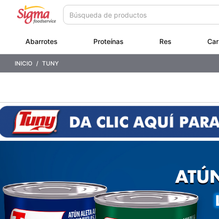
Saltar
Saltar
a
a
contenido
menú
de
Abarrotes
Proteínas
Res
Car
navegación
INICIO
TUNY