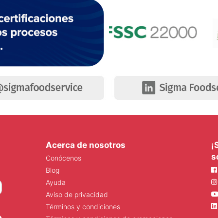
Acerca de nosotros
¡
s
Conócenos
Blog
Ayuda
Aviso de privacidad
Términos y condiciones