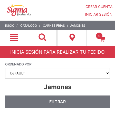
CREAR CUENTA
INICIAR SESIÓN
Saltar
Saltar
INICIO
CATALOGO
CARNES FRÍAS
JAMONES
a
a
contenido
menú
0
de
navegación
INICIA SESIÓN PARA REALIZAR TU PEDIDO
ORDENADO POR:
Jamones
FILTRAR