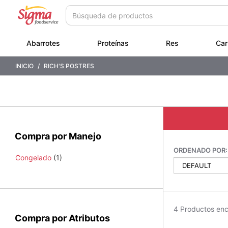
Saltar
Saltar
a
a
contenido
menú
de
Abarrotes
Proteínas
Res
Car
navegación
INICIO
RICH'S POSTRES
Compra por Manejo
ORDENADO POR:
Congelado
(1)
4 Productos en
Compra por Atributos