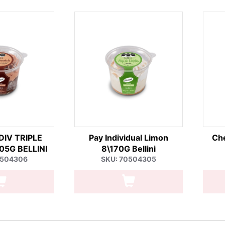
DIV TRIPLE
Pay Individual Limon
Ch
5G BELLINI
8\170G Bellini
0504306
SKU: 70504305