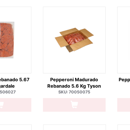
ebanado 5.67
Pepperoni Madurado
Pepp
ardale
Rebanado 5.6 Kg Tyson
0506027
SKU: 70050075