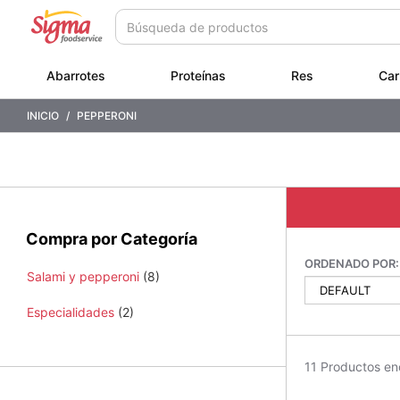
Saltar
Saltar
a
a
contenido
menú
de
Abarrotes
Proteínas
Res
Car
navegación
INICIO
PEPPERONI
Compra por Categoría
ORDENADO POR:
Salami y pepperoni
(8)
Especialidades
(2)
11 Productos en