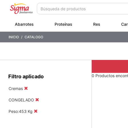
Saltar
Saltar
a
a
contenido
menú
de
Abarrotes
Proteínas
Res
Car
navegación
INICIO
CATALOGO
0 Productos encon
Filtro aplicado
Cremas
CONGELADO
Peso:453 Kg