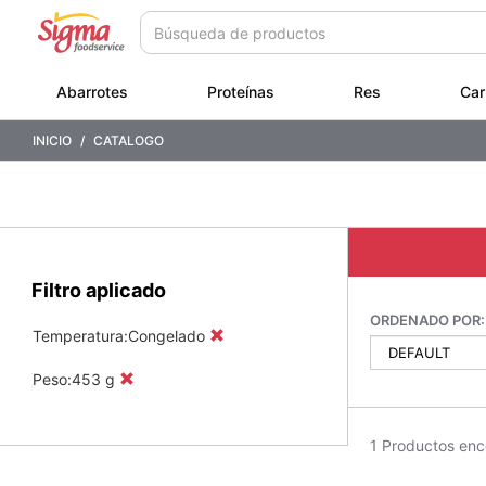
Saltar
Saltar
a
a
contenido
menú
de
Abarrotes
Proteínas
Res
Car
navegación
INICIO
CATALOGO
Filtro aplicado
ORDENADO POR:
Temperatura:Congelado
Peso:453 g
1 Productos enc