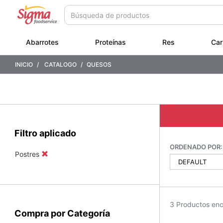
Saltar
Saltar
a
a
contenido
menú
de
Abarrotes
Proteínas
Res
Car
navegación
INICIO
CATALOGO
QUESOS
Filtro aplicado
ORDENADO POR:
Postres
3 Productos en
Compra por Categoría