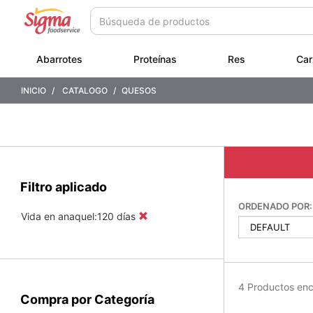
Saltar
Saltar
a
a
contenido
menú
de
Abarrotes
Proteínas
Res
Car
navegación
INICIO
CATALOGO
QUESOS
Filtro aplicado
ORDENADO POR:
Vida en anaquel:120 días
4 Productos en
Compra por Categoría