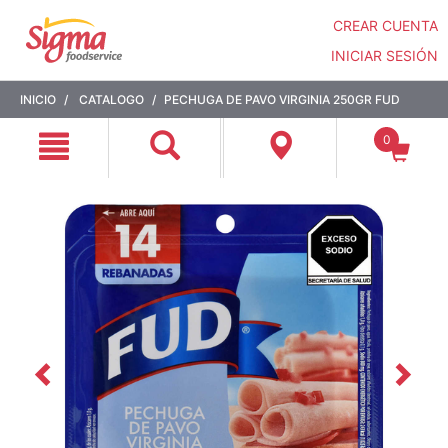
CREAR CUENTA
INICIAR SESIÓN
Saltar
Saltar
INICIO
CATALOGO
PECHUGA DE PAVO VIRGINIA 250GR FUD
a
a
contenido
menú
0
de
navegación