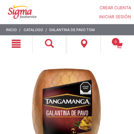
CREAR CUENTA
INICIAR SESIÓN
Saltar
Saltar
INICIO
CATALOGO
GALANTINA DE PAVO TGM
a
a
contenido
menú
0
de
navegación