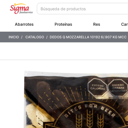
Saltar
Saltar
a
a
contenido
menú
de
Abarrotes
Proteínas
Res
Car
navegación
INICIO
CATALOGO
DEDOS Q MOZZARELLA 10192 6/.907 KG MCC