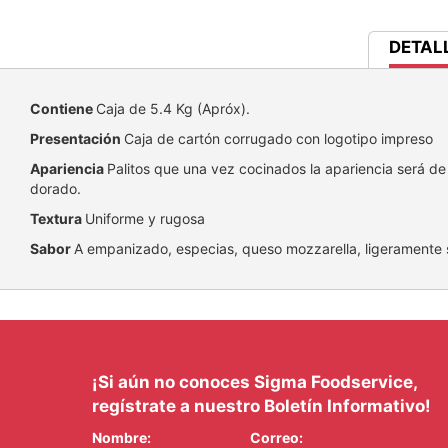
CURRE
DETAL
TAB:
Contiene
Caja de 5.4 Kg (Apróx).
Presentación
Caja de cartón corrugado con logotipo impreso
Apariencia
Palitos que una vez cocinados la apariencia será de 
dorado.
Textura
Uniforme y rugosa
Sabor
A empanizado, especias, queso mozzarella, ligeramente 
¡Si aún no conoces Sigma Foodservice,
regístrate a nuestro Boletín Informativo!
Nombre:
Correo: