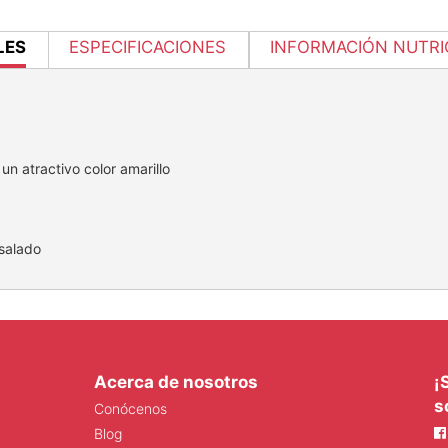
NT
LES
ESPECIFICACIONES
INFORMACIÓN NUTRI
un atractivo color amarillo
salado
Acerca de nosotros
¡
s
Conócenos
Blog