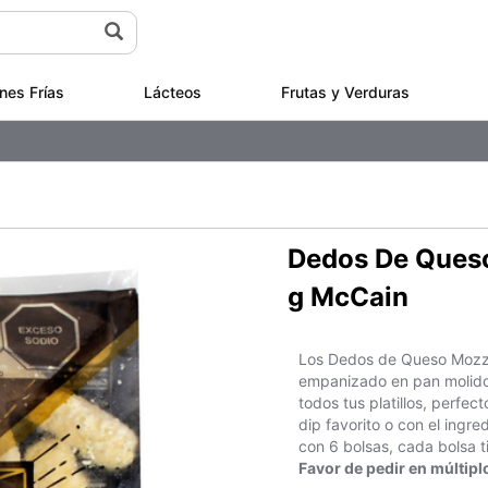
nes Frías
Lácteos
Frutas y Verduras
Dedos De Queso
g McCain
Los Dedos de Queso Mozza
empanizado en pan molido 
todos tus platillos, perfec
dip favorito o con el ingr
con 6 bolsas, cada bolsa 
Favor de pedir en múltiplo