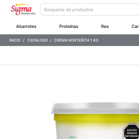
Saltar
Saltar
a
a
contenido
menú
de
Abarrotes
Proteínas
Res
Car
navegación
INICIO
CATALOGO
CREMA NORTEÑITA 1 KG