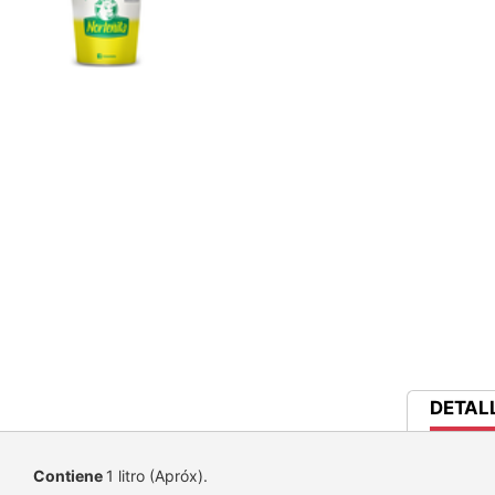
CURRE
DETAL
TAB:
Contiene
1 litro (Apróx).