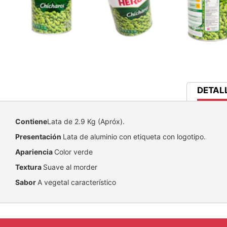
CURRE
DETAL
TAB:
Contiene
Lata de 2.9 Kg (Apróx).
Presentación
Lata de aluminio con etiqueta con logotipo.
Apariencia
Color verde
Textura
Suave al morder
Sabor
A vegetal característico