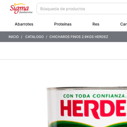
Saltar
Saltar
a
a
contenido
menú
de
Abarrotes
Proteínas
Res
Car
navegación
INICIO
CATALOGO
CHICHAROS FINOS 2.9KGS HERDEZ