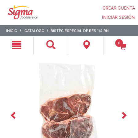
CREAR CUENTA
INICIAR SESIÓN
Saltar
Saltar
INICIO
CATALOGO
BISTEC ESPECIAL DE RES 1/4 RN
a
a
contenido
menú
0
de
navegación