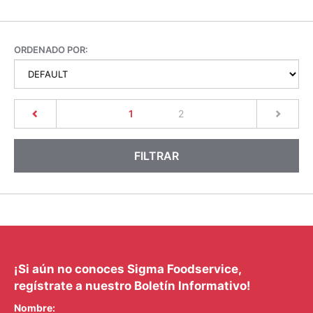
ORDENADO POR:
(current)
1
2
FILTRAR
¡Si aún no conoces Sigma Foodservice,
regístrate a nuestro Boletín Informativo!
Nombre: