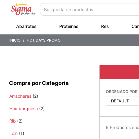
Saltar
Saltar
a
a
contenido
menú
de
Abarrotes
Proteínas
Res
Car
navegación
INICIO
HOT DAYS PROMO
Compra por Categoría
ORDENADO POR:
Arracheras
(2)
Hamburguesa
(2)
Rib
(2)
9 Productos en
Loin
(1)