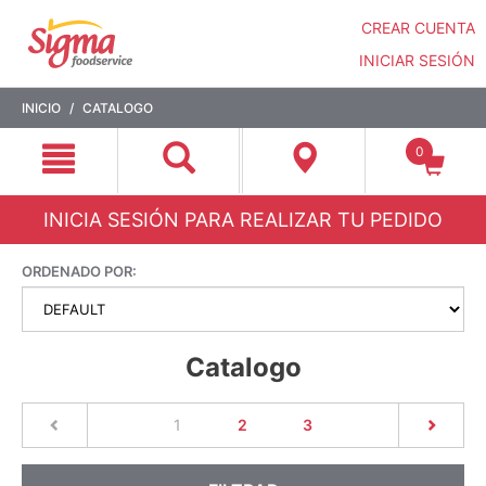
CREAR CUENTA
INICIAR SESIÓN
Saltar
Saltar
INICIO
CATALOGO
a
a
contenido
menú
0
de
navegación
INICIA SESIÓN PARA REALIZAR TU PEDIDO
ORDENADO POR:
Catalogo
(current)
1
2
3