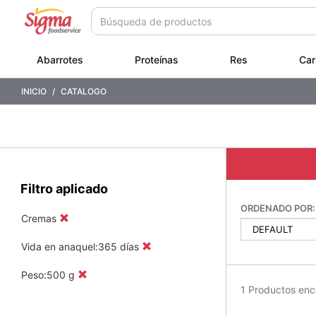
Saltar
Saltar
a
a
contenido
menú
de
Abarrotes
Proteínas
Res
Car
navegación
INICIO
CATALOGO
Filtro aplicado
ORDENADO POR:
Cremas
Vida en anaquel:365 días
Peso:500 g
1 Productos enc