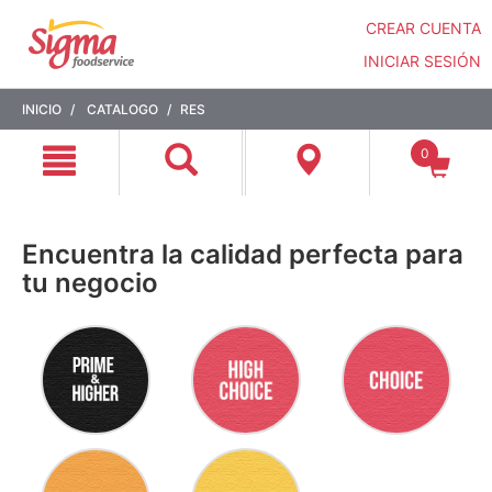
CREAR CUENTA
INICIAR SESIÓN
Saltar
Saltar
INICIO
CATALOGO
RES
a
a
contenido
menú
0
de
navegación
Encuentra la calidad perfecta para
tu negocio