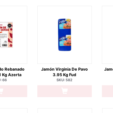
do Rebanado
Jamón Virginia De Pavo
Jamó
 Kg Azerta
3.95 Kg Fud
: 66
SKU: 582