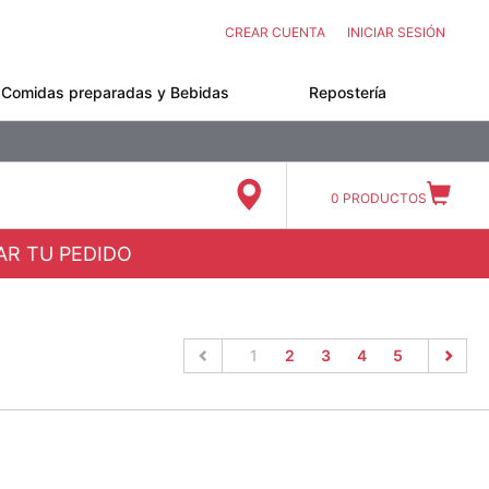
CREAR CUENTA
INICIAR SESIÓN
Comidas preparadas y Bebidas
Repostería
0
PRODUCTOS
ZAR TU PEDIDO
(current)
1
2
3
4
5