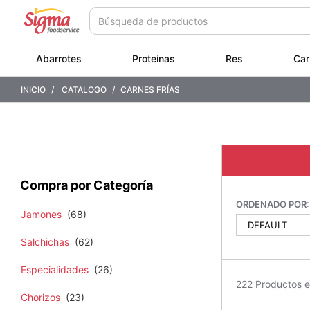
Saltar
Saltar
a
a
contenido
menú
de
Abarrotes
Proteínas
Res
Car
navegación
INICIO
CATALOGO
CARNES FRÍAS
Compra por Categoría
ORDENADO POR:
Jamones
(68)
Salchichas
(62)
Especialidades
(26)
222 Productos 
Chorizos
(23)