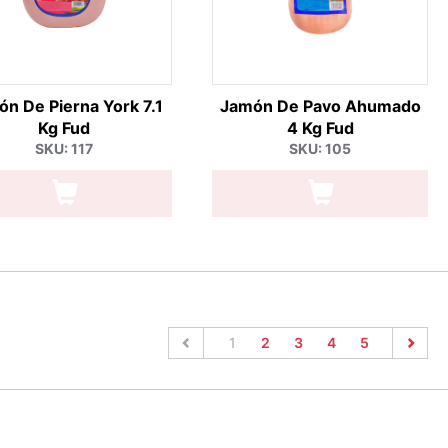
n De Pierna York 7.1
Jamón De Pavo Ahumado
Kg Fud
4 Kg Fud
SKU: 117
SKU: 105
(current)
1
2
3
4
5