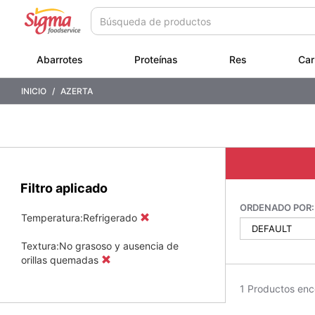
Saltar
Saltar
a
a
contenido
menú
de
Abarrotes
Proteínas
Res
Car
navegación
INICIO
AZERTA
Filtro aplicado
ORDENADO POR:
Temperatura:Refrigerado
Textura:No grasoso y ausencia de
orillas quemadas
1 Productos enc